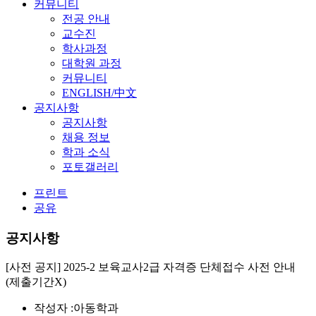
커뮤니티
전공 안내
교수진
학사과정
대학원 과정
커뮤니티
ENGLISH/中文
공지사항
공지사항
채용 정보
학과 소식
포토갤러리
프린트
공유
공지사항
[사전 공지] 2025-2 보육교사2급 자격증 단체접수 사전 안내
(제출기간X)
작성자 :
아동학과