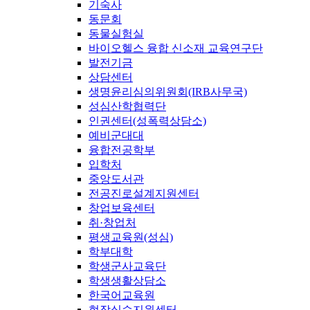
기숙사
동문회
동물실험실
바이오헬스 융합 신소재 교육연구단
발전기금
상담센터
생명윤리심의위원회(IRB사무국)
성심산학협력단
인권센터(성폭력상담소)
예비군대대
융합전공학부
입학처
중앙도서관
전공진로설계지원센터
창업보육센터
취·창업처
평생교육원(성심)
학부대학
학생군사교육단
학생생활상담소
한국어교육원
현장실습지원센터