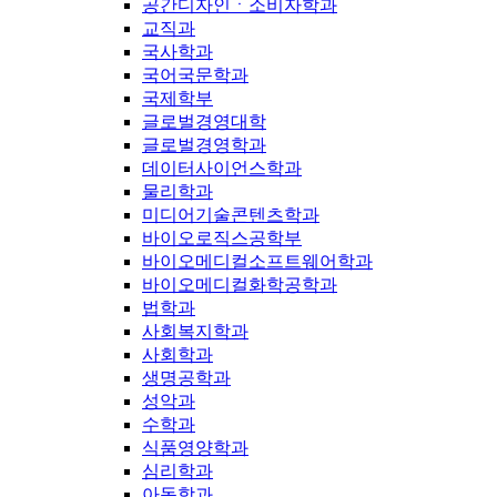
공간디자인ㆍ소비자학과
교직과
국사학과
국어국문학과
국제학부
글로벌경영대학
글로벌경영학과
데이터사이언스학과
물리학과
미디어기술콘텐츠학과
바이오로직스공학부
바이오메디컬소프트웨어학과
바이오메디컬화학공학과
법학과
사회복지학과
사회학과
생명공학과
성악과
수학과
식품영양학과
심리학과
아동학과