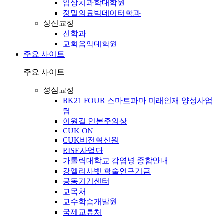
임상치과학대학원
정밀의료빅데이터학과
성신교정
신학과
교회음악대학원
주요 사이트
주요 사이트
성심교정
BK21 FOUR 스마트파마 미래인재 양성사업
팀
이원길 인본주의상
CUK ON
CUK비전혁신원
RISE사업단
가톨릭대학교 감염병 종합안내
강엘리사벳 학술연구기금
공동기기센터
교목처
교수학습개발원
국제교류처