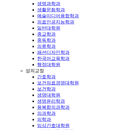
생명과학과
생활문화학과
예술미디어융합학과
의료인공지능학과
일반대학원
종교학과
중독학과
의류학과
패션디자인학과
한국어교육학과
행정대학원
성의교정
간호학과
보건의료경영대학원
보건학과
생명대학원
생명윤리학과
융복합의과학과
의과학과
의학과
임상간호대학원