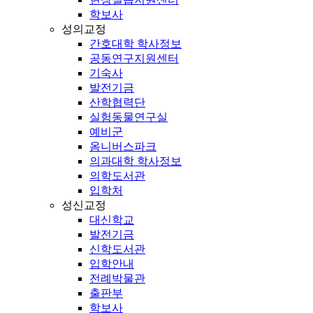
학보사
성의교정
간호대학 학사정보
공동연구지원센터
기숙사
발전기금
산학협력단
실험동물연구실
예비군
옴니버스파크
의과대학 학사정보
의학도서관
입학처
성신교정
대신학교
발전기금
신학도서관
입학안내
전례박물관
출판부
학보사