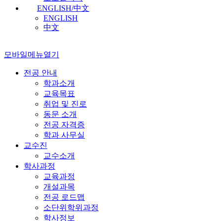
ENGLISH/中文
ENGLISH
中文
모바일메뉴열기
전공 안내
학과소개
교육목표
취업 및 진로
동문 소개
전공 자격증
학과 사무실
교수진
교수소개
학사과정
교육과정
개설과목
전공 로드맵
소단위학위과정
학사정보